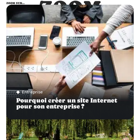
ZOOM
ZOOM SUR…
SUR…
Entreprise
Pourquoi créer un site Internet
pour son entreprise ?