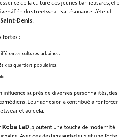
essence de la culture des jeunes banlieusards, elle
 diversifiée du streetwear. Sa résonance s’étend
.
-Saint-Denis
 fortes :
ifférentes cultures urbaines.
tés des quartiers populaires.
lic.
n influence auprès de diverses personnalités, des
s comédiens. Leur adhésion a contribué à renforcer
etwear et au-delà.
r
, ajoutent une touche de modernité
Koba LaD
urbaine. Avec des designs audacieux et une forte