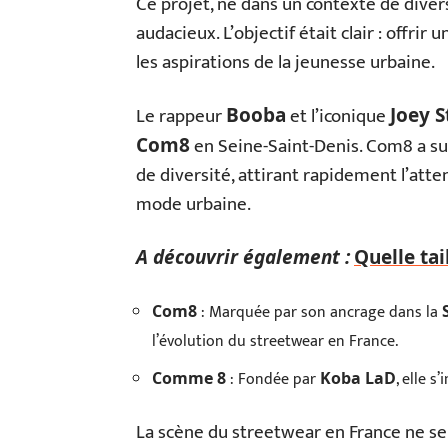
Ce projet, né dans un contexte de divers
audacieux. L’objectif était clair : offri
les aspirations de la jeunesse urbaine.
Le rappeur
et l’iconique
Booba
Joey S
en Seine-Saint-Denis. Com8 a su 
Com8
de diversité, attirant rapidement l’att
mode urbaine.
A découvrir également :
Quelle tai
: Marquée par son ancrage dans la
Com8
l’évolution du streetwear en France.
: Fondée par
, elle 
Comme 8
Koba LaD
La scène du streetwear en France ne sera