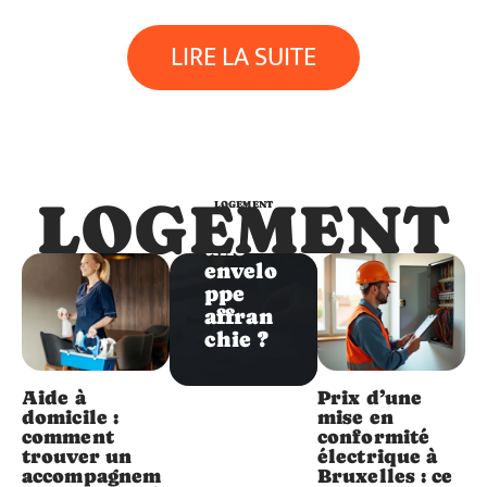
Logement
LIRE LA SUITE
Comm
ent
positio
nner
un
timbre
LOGEMENT
LOGEMENT
sur
une
envelo
ppe
affran
chie ?
Aide à
Prix d’une
domicile :
mise en
comment
conformité
trouver un
électrique à
accompagnem
Bruxelles : ce