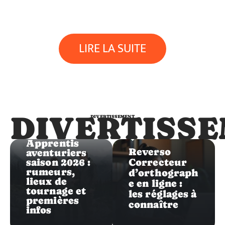
LIRE LA SUITE
DIVERTISS
DIVERTISSEMENT
Divertissement
Divertissement
Les
Apprentis
Reverso
aventuriers
saison 2026 :
Correcteur
rumeurs,
d’orthograph
lieux de
e en ligne :
tournage et
les réglages à
premières
connaître
infos