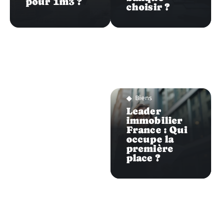
pour 1m3 ?
choisir ?
Biens
Leader
immobilier
France : Qui
occupe la
première
place ?