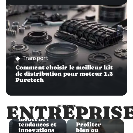
Transport
Comment choisir le meilleur kit
de distribution pour moteur 1.2
Puretech
Entreprise
ENTREPRIS
ENTREPRISE
Mobilier de
bureau
Entreprise
moderne :
tendances et
Profiter
innovations
bien ou