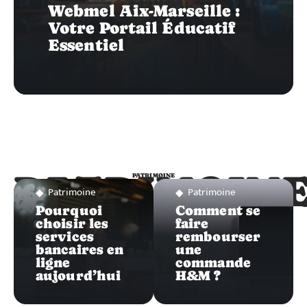
Webmel Aix-Marseille :
Votre Portail Éducatif
Essentiel
PATRIMOIN
PATRIMOINE
Patrimoine
Patrimoine
Pourquoi
Comment se
choisir les
faire
services
rembourser
bancaires en
une
ligne
commande
aujourd’hui
H&M ?