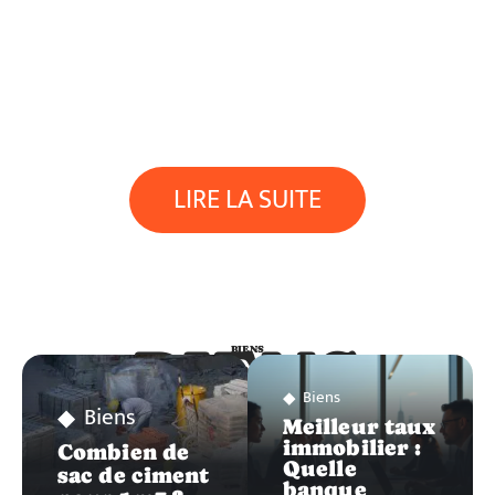
LIRE LA SUITE
BIENS
BIENS
Biens
Biens
Meilleur taux
immobilier :
Combien de
Quelle
sac de ciment
banque