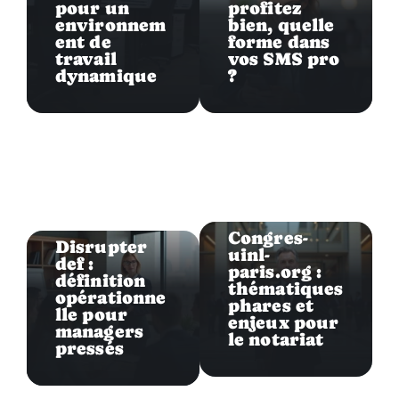
pour un
profitez
environnem
bien, quelle
ent de
forme dans
travail
vos SMS pro
dynamique
?
Entreprise
Entreprise
Congres-
Disrupter
uinl-
def :
paris.org :
définition
thématiques
opérationne
phares et
lle pour
enjeux pour
managers
le notariat
pressés