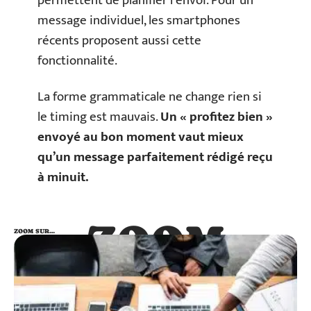
permettent de planifier l’envoi. Pour un
message individuel, les smartphones
récents proposent aussi cette
fonctionnalité.
La forme grammaticale ne change rien si
le timing est mauvais.
Un « profitez bien »
envoyé au bon moment vaut mieux
qu’un message parfaitement rédigé reçu
à minuit.
ZOOM
ZOOM SUR…
SUR…