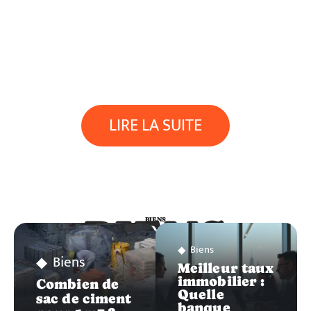
LIRE LA SUITE
BIENS
BIENS
Biens
Biens
Meilleur taux
immobilier :
Combien de
Quelle
sac de ciment
banque