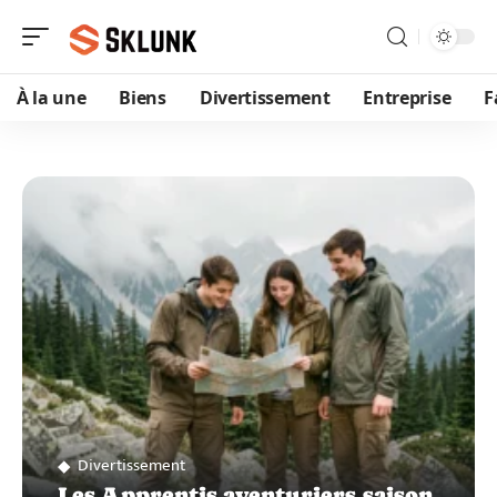
À la une
Biens
Divertissement
Entreprise
F
Divertissement
Les Apprentis aventuriers saison