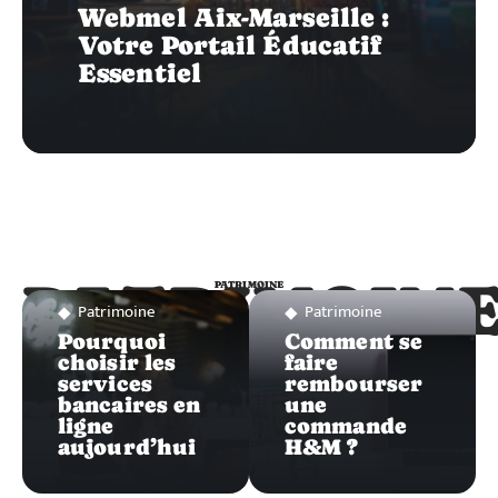
Webmel Aix-Marseille :
Votre Portail Éducatif
Essentiel
PATRIMOIN
PATRIMOINE
Patrimoine
Patrimoine
Pourquoi
Comment se
choisir les
faire
services
rembourser
bancaires en
une
ligne
commande
aujourd’hui
H&M ?