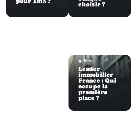
pour 1m3 ?
choisir ?
Biens
Leader
immobilier
France : Qui
occupe la
première
place ?