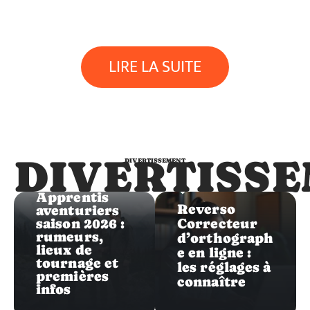
LIRE LA SUITE
DIVERTISS
DIVERTISSEMENT
Divertissement
Divertissement
Les
Apprentis
Reverso
aventuriers
saison 2026 :
Correcteur
rumeurs,
d’orthograph
lieux de
e en ligne :
tournage et
les réglages à
premières
connaître
infos