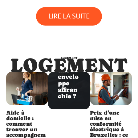
Logement
LIRE LA SUITE
Comm
ent
positio
nner
un
timbre
LOGEMENT
LOGEMENT
sur
une
envelo
ppe
affran
chie ?
Aide à
Prix d’une
domicile :
mise en
comment
conformité
trouver un
électrique à
accompagnem
Bruxelles : ce