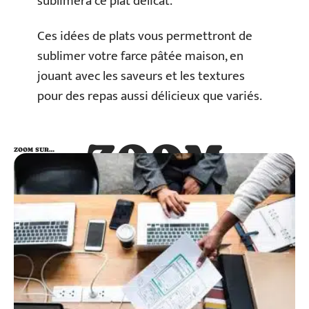
sublimera ce plat délicat.
Ces idées de plats vous permettront de
sublimer votre farce pâtée maison, en
jouant avec les saveurs et les textures
pour des repas aussi délicieux que variés.
ZOOM
ZOOM SUR…
SUR…