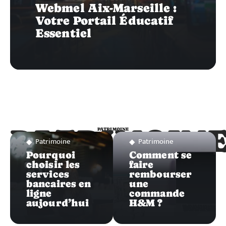
Webmel Aix-Marseille :
Votre Portail Éducatif
Essentiel
PATRIMOIN
PATRIMOINE
Patrimoine
Patrimoine
Pourquoi
Comment se
choisir les
faire
services
rembourser
bancaires en
une
ligne
commande
aujourd’hui
H&M ?