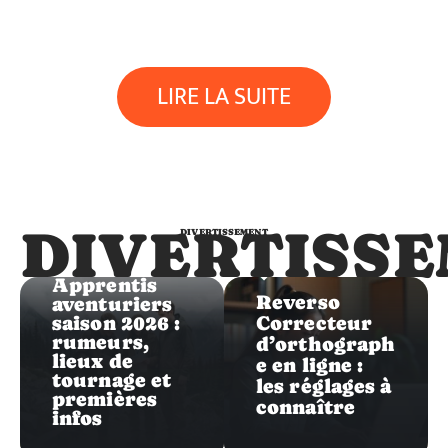
LIRE LA SUITE
DIVERTISS
DIVERTISSEMENT
Divertissement
Divertissement
Les
Apprentis
Reverso
aventuriers
saison 2026 :
Correcteur
rumeurs,
d’orthograph
lieux de
e en ligne :
tournage et
les réglages à
premières
connaître
infos