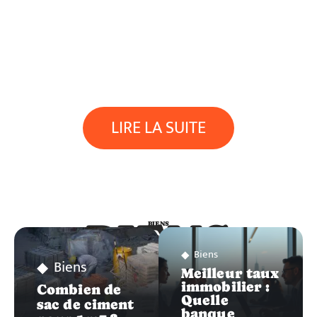
LIRE LA SUITE
BIENS
BIENS
Biens
Biens
Meilleur taux
immobilier :
Combien de
Quelle
sac de ciment
banque