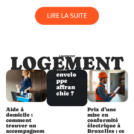
Logement
LIRE LA SUITE
Comm
ent
positio
nner
un
timbre
LOGEMENT
LOGEMENT
sur
une
envelo
ppe
affran
chie ?
Aide à
Prix d’une
domicile :
mise en
comment
conformité
trouver un
électrique à
accompagnem
Bruxelles : ce