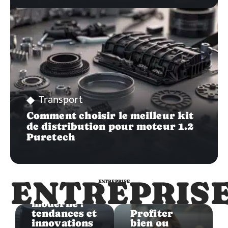
Transport
Comment choisir le meilleur kit
de distribution pour moteur 1.2
Puretech
Entreprise
ENTREPRIS
ENTREPRISE
Mobilier de
bureau
Entreprise
moderne :
tendances et
Profiter
innovations
bien ou