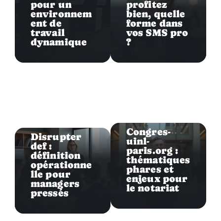
pour un
profitez
environnem
bien, quelle
ent de
forme dans
travail
vos SMS pro
dynamique
?
Entreprise
Entreprise
Congres-
Disrupter
uinl-
def :
paris.org :
définition
thématiques
opérationne
phares et
lle pour
enjeux pour
managers
le notariat
pressés