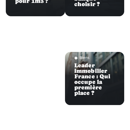
pour 1m3 ?
choisir ?
Biens
Leader
immobilier
France : Qui
occupe la
première
place ?