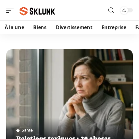
À la une
Biens
Divertissement
Entreprise
F
Santé
Relations toxiques : 20 choses