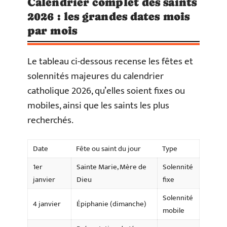
Calendrier complet des saints
2026 : les grandes dates mois
par mois
Le tableau ci-dessous recense les fêtes et
solennités majeures du calendrier
catholique 2026, qu’elles soient fixes ou
mobiles, ainsi que les saints les plus
recherchés.
Date
Fête ou saint du jour
Type
1er
Sainte Marie, Mère de
Solennité
janvier
Dieu
fixe
Solennité
4 janvier
Épiphanie (dimanche)
mobile