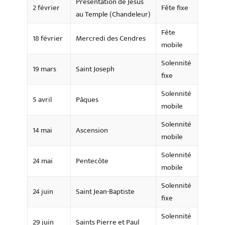
Présentation de Jésus
2 février
Fête fixe
au Temple (Chandeleur)
Fête
18 février
Mercredi des Cendres
mobile
Solennité
19 mars
Saint Joseph
fixe
Solennité
5 avril
Pâques
mobile
Solennité
14 mai
Ascension
mobile
Solennité
24 mai
Pentecôte
mobile
Solennité
24 juin
Saint Jean-Baptiste
fixe
Solennité
29 juin
Saints Pierre et Paul