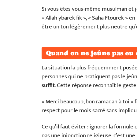
Si vous êtes vous-même musulman et jeû
« Allah ybarek fik », « Saha Ftourek » en 
être un ton légèrement plus neutre qu’e
Quand on ne jeûne pas ou
La situation la plus fréquemment posée
personnes qui ne pratiquent pas le jeû
suffit
. Cette réponse reconnaît le geste
« Merci beaucoup, bon ramadan à toi » 
respect pour le mois sacré sans impli
Ce qu’il faut éviter : ignorer la formu
pas une injonction religieuse, c’est un