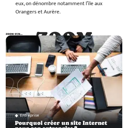
eux, on dénombre notamment l’île aux
Orangers et Aurère.
ZOOM
ZOOM SUR…
SUR…
Entreprise
Pourquoi créer un site Internet