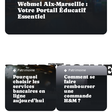
Webmel Aix-Marseille :
Votre Portail Éducatif
Essentiel
PATRIMOIN
PATRIMOINE
Patrimoine
Patrimoine
Pourquoi
Comment se
choisir les
faire
services
rembourser
bancaires en
une
ligne
commande
aujourd’hui
H&M ?