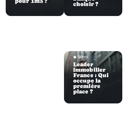
pour 1m3 ?
choisir ?
Biens
Leader
immobilier
France : Qui
occupe la
première
place ?