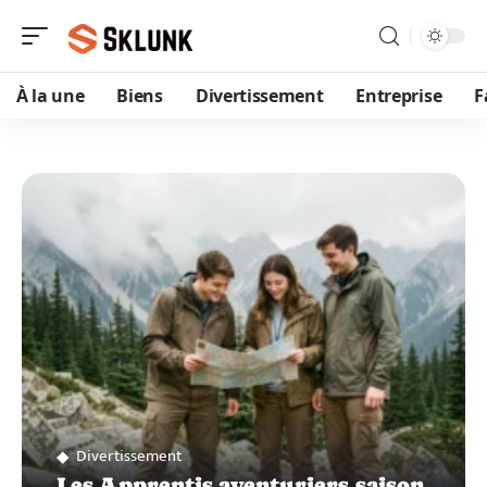
À la une
Biens
Divertissement
Entreprise
F
Divertissement
Les Apprentis aventuriers saison