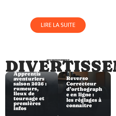
LIRE LA SUITE
DIVERTISS
DIVERTISSEMENT
Divertissement
Divertissement
Les
Apprentis
Reverso
aventuriers
saison 2026 :
Correcteur
rumeurs,
d’orthograph
lieux de
e en ligne :
tournage et
les réglages à
premières
connaître
infos