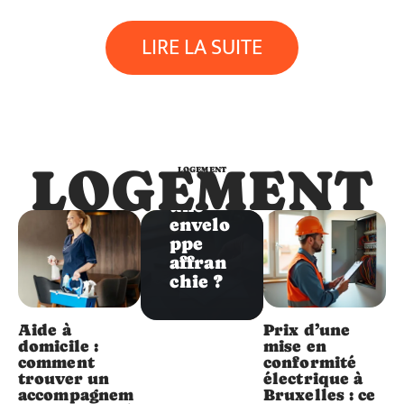
Logement
LIRE LA SUITE
Comm
ent
positio
nner
un
timbre
LOGEMENT
LOGEMENT
sur
une
envelo
ppe
affran
chie ?
Aide à
Prix d’une
domicile :
mise en
comment
conformité
trouver un
électrique à
accompagnem
Bruxelles : ce