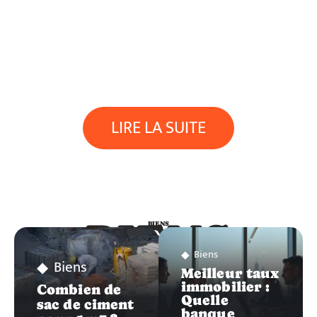
LIRE LA SUITE
BIENS
BIENS
Biens
Biens
Meilleur taux
immobilier :
Combien de
Quelle
sac de ciment
banque